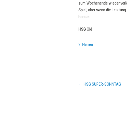
zum Wochenende wieder verläss
Spiel, aber wenn die Leistung
heraus.
HSG Olé
3. Herren
Post
←
HSG SUPER-SONNTAG
navigation