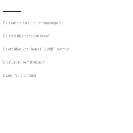
KEMPA-PASS
Gesamtverein HSG Siebengebirge e.V.
Handballverband Mittelrhein
Fotoalben von Thomas "Buddhi" Schmidt
Virtuelles Heimatmuseum
Luis Paulo Stiftung