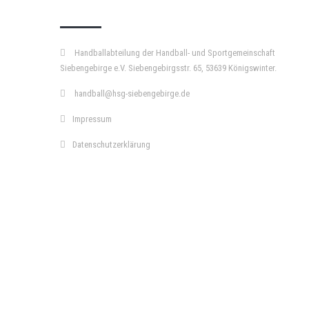
KURZPASS
Handballabteilung der Handball- und Sportgemeinschaft
Siebengebirge e.V. Siebengebirgsstr. 65, 53639 Königswinter.
handball@hsg-siebengebirge.de
Impressum
Datenschutzerklärung