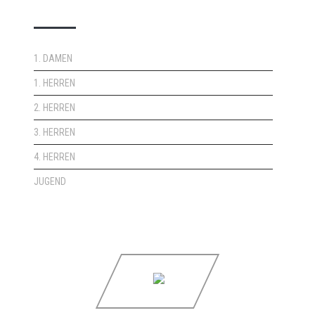
DOPPELPASS
1. DAMEN
1. HERREN
2. HERREN
3. HERREN
4. HERREN
JUGEND