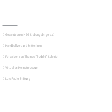
KEMPA-PASS
Gesamtverein HSG Siebengebirge e.V.
Handballverband Mittelrhein
Fotoalben von Thomas "Buddhi" Schmidt
Virtuelles Heimatmuseum
Luis Paulo Stiftung