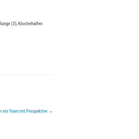
 Runge (3), Klosterhalfen
er ein Team mit Perspektive
→