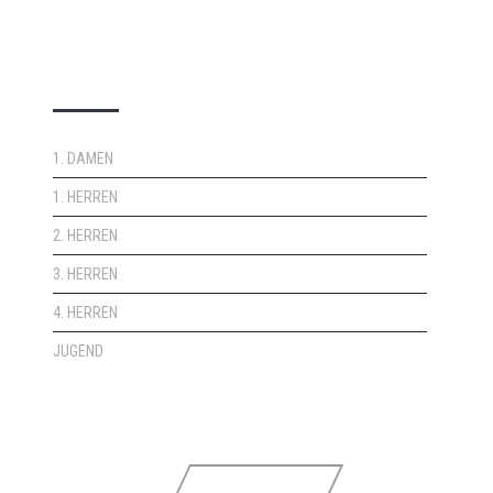
DOPPELPASS
1. DAMEN
1. HERREN
2. HERREN
3. HERREN
4. HERREN
JUGEND