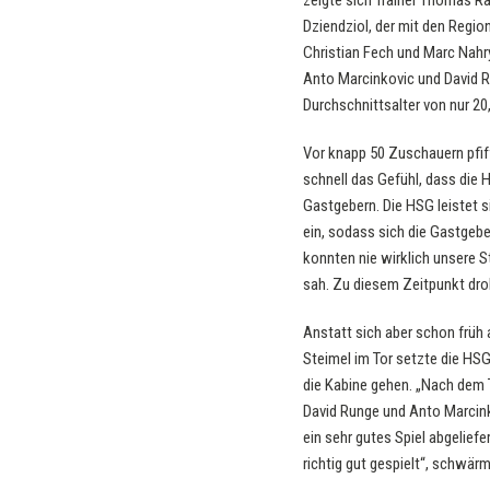
zeigte sich Trainer Thomas Ra
Dziendziol, der mit den Regi
Christian Fech und Marc Nahry
Anto Marcinkovic und David R
Durchschnittsalter von nur 2
Vor knapp 50 Zuschauern pfif
schnell das Gefühl, dass die
Gastgebern. Die HSG leistet 
ein, sodass sich die Gastgebe
konnten nie wirklich unsere 
sah. Zu diesem Zeitpunkt droh
Anstatt sich aber schon früh 
Steimel im Tor setzte die HSG
die Kabine gehen. „Nach dem T
David Runge und Anto Marcinko
ein sehr gutes Spiel abgeliefe
richtig gut gespielt“, schwä