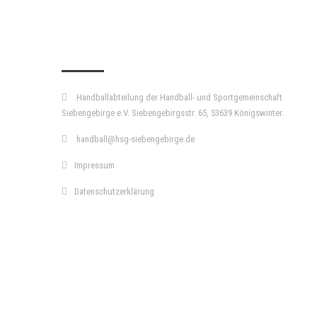
KURZPASS
Handballabteilung der Handball- und Sportgemeinschaft
Siebengebirge e.V. Siebengebirgsstr. 65, 53639 Königswinter.
handball@hsg-siebengebirge.de
Impressum
Datenschutzerklärung