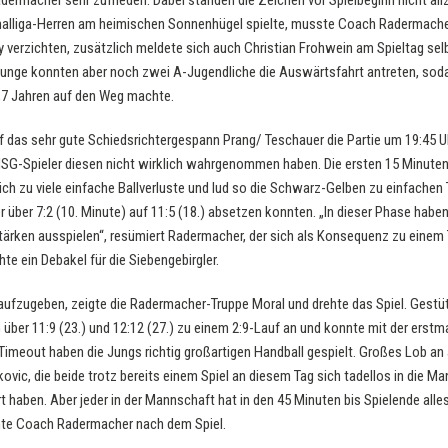
dermacher sehr zufrieden. Dabei standen die Zeichen vor Spielbeginn nicht allz
onalliga-Herren am heimischen Sonnenhügel spielte, musste Coach Radermacher
 verzichten, zusätzlich meldete sich auch Christian Frohwein am Spieltag sel
unge konnten aber noch zwei A-Jugendliche die Auswärtsfahrt antreten, sod
0,7 Jahren auf den Weg machte.
f das sehr gute Schiedsrichtergespann Prang/ Teschauer die Partie um 19:45 
 HSG-Spieler diesen nicht wirklich wahrgenommen haben. Die ersten 15 Minuten
sich zu viele einfache Ballverluste und lud so die Schwarz-Gelben zu einfach
r über 7:2 (10. Minute) auf 11:5 (18.) absetzen konnten. „In dieser Phase haben
Stärken ausspielen“, resümiert Radermacher, der sich als Konsequenz zu ei
te ein Debakel für die Siebengebirgler.
aufzugeben, zeigte die Radermacher-Truppe Moral und drehte das Spiel. Gestüt
 über 11:9 (23.) und 12:12 (27.) zu einem 2:9-Lauf an und konnte mit der erstm
imeout haben die Jungs richtig großartigen Handball gespielt. Großes Lob an 
vic, die beide trotz bereits einem Spiel an diesem Tag sich tadellos in die M
rt haben. Aber jeder in der Mannschaft hat in den 45 Minuten bis Spielende all
rmte Coach Radermacher nach dem Spiel.