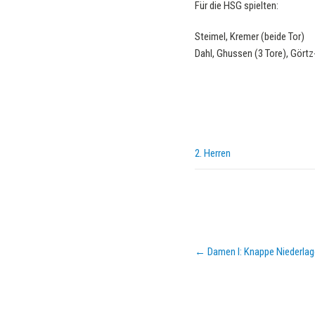
Für die HSG spielten:
Steimel, Kremer (beide Tor)
Dahl, Ghussen (3 Tore), Görtz-
2. Herren
Post
←
Damen I: Knappe Niederlag
navigation