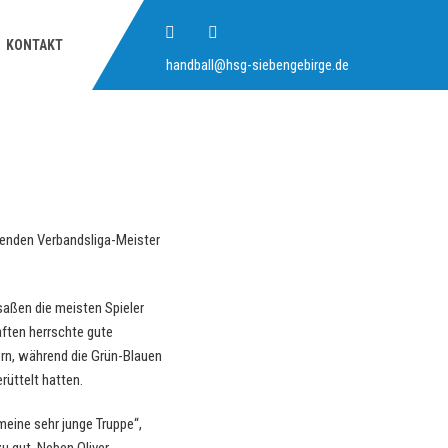
KONTAKT
handball@hsg-siebengebirge.de
menden Verbandsliga-Meister
saßen die meisten Spieler
ften herrschte gute
rn, während die Grün-Blauen
rüttelt hatten.
meine sehr junge Truppe“,