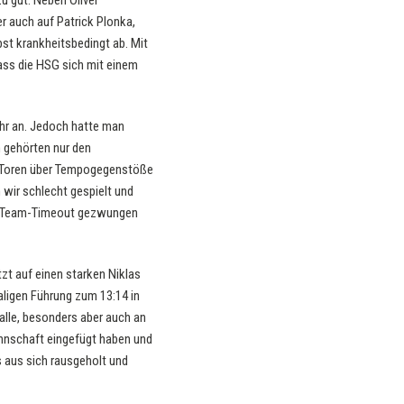
u gut. Neben Oliver
 auch auf Patrick Plonka,
bst krankheitsbedingt ab. Mit
ass die HSG sich mit einem
Uhr an. Jedoch hatte man
 gehörten nur den
en Toren über Tempogegenstöße
 wir schlecht gespielt und
nem Team-Timeout gezwungen
zt auf einen starken Niklas
aligen Führung zum 13:14 in
alle, besonders aber auch an
annschaft eingefügt haben und
es aus sich rausgeholt und