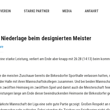
VEREIN
STARKE PARTNER
MEDIA
ANFAHRT
 Niederlage beim designierten Meister
are
eine starke Leistung, verliert am Ende aber knapp mit 26:28 (14:13) beim kom
 die meisten Zuschauer bereits die Birkesdorfer Sporthalle verlassen hatten, 
der Halle mit ihren Mannschaftskollegen zusammen. Und bei beiden Mannscha
 zwölften Heimsieg im zwölftem Spiel und damit auch die Meisterschaft feie
leistungen lange am Ende dieser beeindruckenden Heimserie der Birkesdorfer ge
ärkste Mannschaft der Liga eine sehr gute Partie gezeigt. Großen Respekt an 