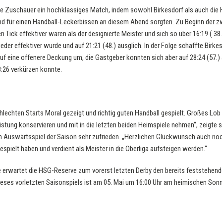
die Zuschauer ein hochklassiges Match, indem sowohl Birkesdorf als auch die 
nd für einen Handball-Leckerbissen an diesem Abend sorgten. Zu Beginn der 
n Tick effektiver waren als der designierte Meister und sich so über 16:19 ( 38
der effektiver wurde und auf 21:21 (48.) ausglich. In der Folge schaffte Birkes
uf eine offenere Deckung um, die Gastgeber konnten sich aber auf 28:24 (57.)
:26 verkürzen konnte.
hlechten Starts Moral gezeigt und richtig guten Handball gespielt. Großes Lob 
eistung konservieren und mit in die letzten beiden Heimspiele nehmen“, zeigt
ten Auswärtsspiel der Saison sehr zufrieden. „Herzlichen Glückwunsch auch no
espielt haben und verdient als Meister in die Oberliga aufsteigen werden.“
artet die HSG-Reserve zum vorerst letzten Derby den bereits feststehend
dieses vorletzten Saisonspiels ist am 05. Mai um 16:00 Uhr am heimischen Son