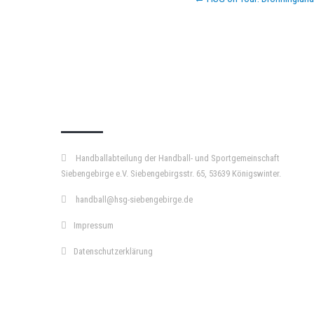
navigation
KURZPASS
Handballabteilung der Handball- und Sportgemeinschaft
Siebengebirge e.V. Siebengebirgsstr. 65, 53639 Königswinter.
handball@hsg-siebengebirge.de
Impressum
Datenschutzerklärung