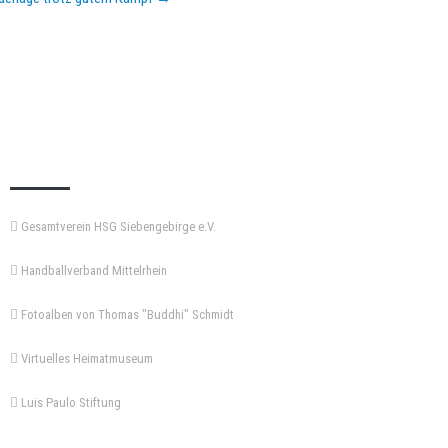
KEMPA-PASS
Gesamtverein HSG Siebengebirge e.V.
Handballverband Mittelrhein
Fotoalben von Thomas "Buddhi" Schmidt
Virtuelles Heimatmuseum
Luis Paulo Stiftung