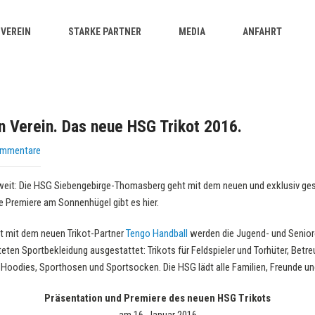
VEREIN
STARKE PARTNER
MEDIA
ANFAHRT
n Verein. Das neue HSG Trikot 2016.
ommentare
weit: Die HSG Siebengebirge-Thomasberg geht mit dem neuen und exklusiv gest
e Premiere am Sonnenhügel gibt es hier.
 mit dem neuen Trikot-Partner
Tengo Handball
werden die Jugend- und Senio
teten Sportbekleidung ausgestattet: Trikots für Feldspieler und Torhüter, Betr
Hoodies, Sporthosen und Sportsocken. Die HSG lädt alle Familien, Freunde un
Präsentation und Premiere des neuen HSG Trikots