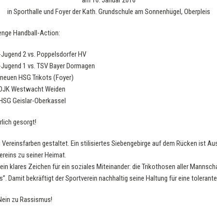
am 16. Januar 2016
in Sporthalle und Foyer der Kath. Grundschule am Sonnenhügel, Oberpleis
enge Handball-Action:
Jugend 2 vs. Poppelsdorfer HV
Jugend 1 vs. TSV Bayer Dormagen
neuen HSG Trikots (Foyer)
 DJK Westwacht Weiden
 HSG Geislar-Oberkassel
rlich gesorgt!
en Vereinsfarben gestaltet. Ein stilisiertes Siebengebirge auf dem Rücken ist A
Vereins zu seiner Heimat.
ein klares Zeichen für ein soziales Miteinander: die Trikothosen aller Mannsch
. Damit bekräftigt der Sportverein nachhaltig seine Haltung für eine toleran