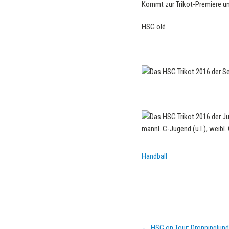
Kommt zur Trikot-Premiere und
HSG olé
Handball
Post
←
HSG on Tour: Dronninglun