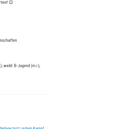
tien! 😉
iederlage trotz gutem Kampf
→