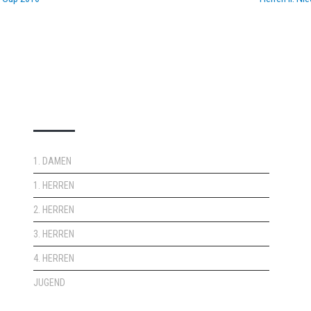
DOPPELPASS
1. DAMEN
1. HERREN
2. HERREN
3. HERREN
4. HERREN
JUGEND