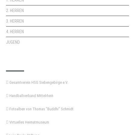
1. HERREN
2. HERREN
3. HERREN
4. HERREN
JUGEND
KEMPA-PASS
Gesamtverein HSG Siebengebirge e.V.
Handballverband Mittelrhein
Fotoalben von Thomas "Buddhi" Schmidt
Virtuelles Heimatmuseum