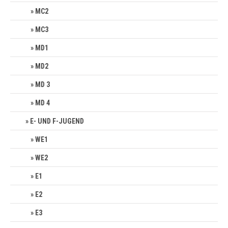
MC2
MC3
MD1
MD2
MD 3
MD 4
E- UND F-JUGEND
WE1
WE2
E1
E2
E3