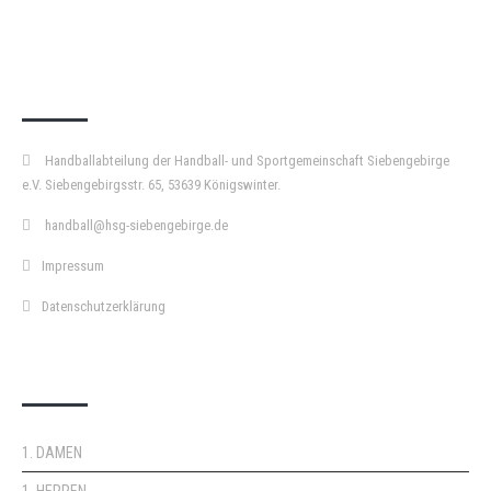
KURZPASS
Handballabteilung der Handball- und Sportgemeinschaft Siebengebirge
e.V. Siebengebirgsstr. 65, 53639 Königswinter.
handball@hsg-siebengebirge.de
Impressum
Datenschutzerklärung
DOPPELPASS
1. DAMEN