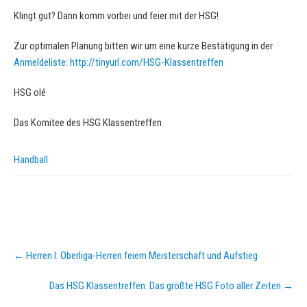
Klingt gut? Dann komm vorbei und feier mit der HSG!
Zur optimalen Planung bitten wir um eine kurze Bestätigung in der
Anmeldeliste
:
http://tinyurl.com/HSG-Klassentreffen
HSG olé
Das Komitee des HSG Klassentreffen
Handball
Post
←
Herren I: Oberliga-Herren feiern Meisterschaft und Aufstieg
navigation
Das HSG Klassentreffen: Das größte HSG Foto aller Zeiten
→