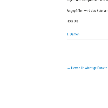
ärgern und Kampfwillen und T
Angepfiffen wird das Spiel a
HSG Olé
1. Damen
Post
←
Herren III: Wichtige Punk
navigation
KURZPASS