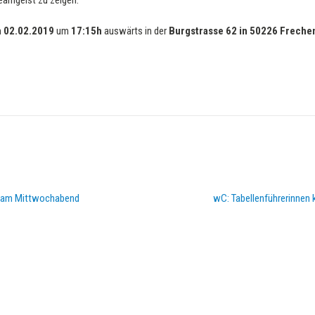
eamgeist zu zeigen.
m
02.02.2019
um
17:15h
auswärts in der
Burgstrasse 62 in 50226 Freche
te am Mittwochabend
wC: Tabellenführerinne
DOPPELPASS