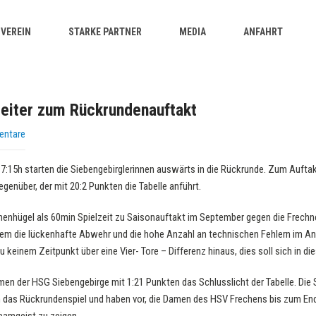
VEREIN
STARKE PARTNER
MEDIA
ANFAHRT
reiter zum Rückrundenauftakt
entare
5h starten die Siebengebirglerinnen auswärts in die Rückrunde. Zum Auftakt 
genüber, der mit 20:2 Punkten die Tabelle anführt.
nnenhügel als 60min Spielzeit zu Saisonauftakt im September gegen die Frechn
lem die lückenhafte Abwehr und die hohe Anzahl an technischen Fehlern im Ang
 keinem Zeitpunkt über eine Vier- Tore – Differenz hinaus, dies soll sich in di
men der HSG Siebengebirge mit 1:21 Punkten das Schlusslicht der Tabelle. Die
in das Rückrundenspiel und haben vor, die Damen des HSV Frechens bis zum End