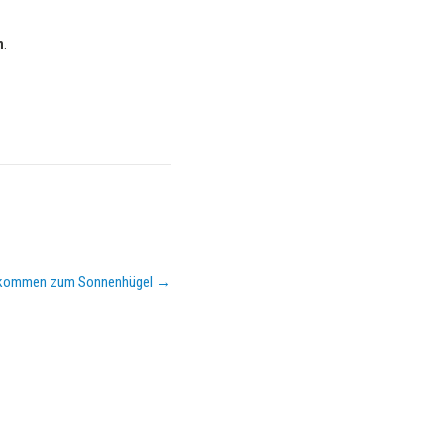
n
.
n kommen zum Sonnenhügel
→
KEMPA-PASS