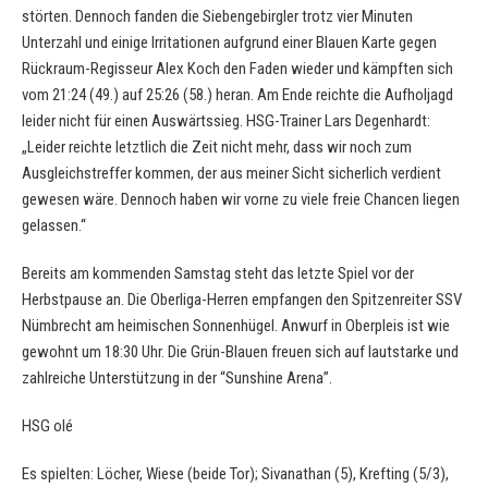
störten. Dennoch fanden die Siebengebirgler trotz vier Minuten
Unterzahl und einige Irritationen aufgrund einer Blauen Karte gegen
Rückraum-Regisseur Alex Koch den Faden wieder und kämpften sich
vom 21:24 (49.) auf 25:26 (58.) heran. Am Ende reichte die Aufholjagd
leider nicht für einen Auswärtssieg. HSG-Trainer Lars Degenhardt:
„Leider reichte letztlich die Zeit nicht mehr, dass wir noch zum
Ausgleichstreffer kommen, der aus meiner Sicht sicherlich verdient
gewesen wäre. Dennoch haben wir vorne zu viele freie Chancen liegen
gelassen.“
Bereits am kommenden Samstag steht das letzte Spiel vor der
Herbstpause an. Die Oberliga-Herren empfangen den Spitzenreiter SSV
Nümbrecht am heimischen Sonnenhügel. Anwurf in Oberpleis ist wie
gewohnt um 18:30 Uhr. Die Grün-Blauen freuen sich auf lautstarke und
zahlreiche Unterstützung in der “Sunshine Arena”.
HSG olé
Es spielten: Löcher, Wiese (beide Tor); Sivanathan (5), Krefting (5/3),