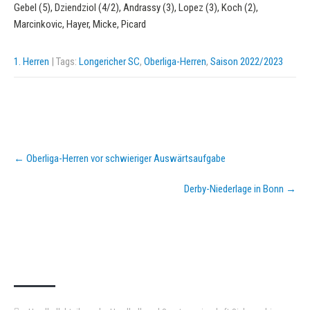
Gebel (5), Dziendziol (4/2), Andrassy (3), Lopez (3), Koch (2),
Marcinkovic, Hayer, Micke, Picard
1. Herren
| Tags:
Longericher SC
,
Oberliga-Herren
,
Saison 2022/2023
Post
←
Oberliga-Herren vor schwieriger Auswärtsaufgabe
navigation
Derby-Niederlage in Bonn
→
KURZPASS