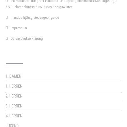
Handballabteilung der Handball- und Sportgemeinschaft Siebengebirge
e.V. Siebengebirgsstr. 65, 53639 Königswinter.
handball@hsg-siebengebirge.de
Impressum
Datenschutzerklärung
DOPPELPASS
1. DAMEN
1. HERREN
2. HERREN
3. HERREN
4. HERREN
JUGEND