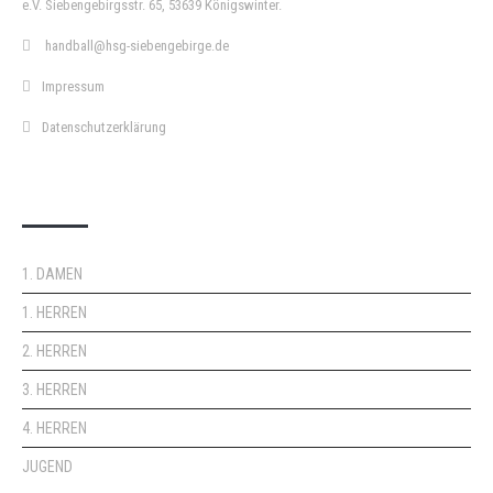
e.V. Siebengebirgsstr. 65, 53639 Königswinter.
handball@hsg-siebengebirge.de
Impressum
Datenschutzerklärung
DOPPELPASS
1. DAMEN
1. HERREN
2. HERREN
3. HERREN
4. HERREN
JUGEND