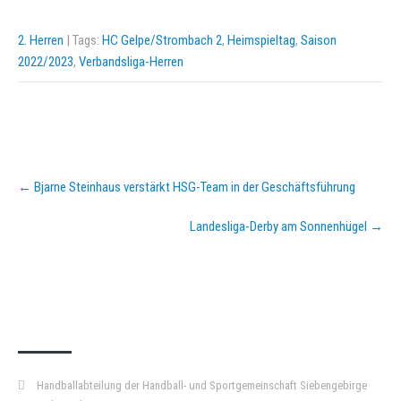
2. Herren
| Tags:
HC Gelpe/Strombach 2
,
Heimspieltag
,
Saison
2022/2023
,
Verbandsliga-Herren
Post
←
Bjarne Steinhaus verstärkt HSG-Team in der Geschäftsführung
navigation
Landesliga-Derby am Sonnenhügel
→
KURZPASS
Handballabteilung der Handball- und Sportgemeinschaft Siebengebirge