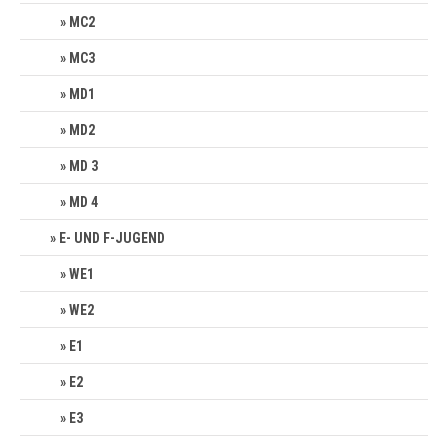
MC2
MC3
MD1
MD2
MD 3
MD 4
E- UND F-JUGEND
WE1
WE2
E1
E2
E3