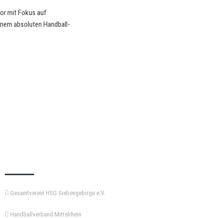
or mit Fokus auf
inem absoluten Handball-
KEMPA-PASS
Gesamtverein HSG Siebengebirge e.V.
Handballverband Mittelrhein