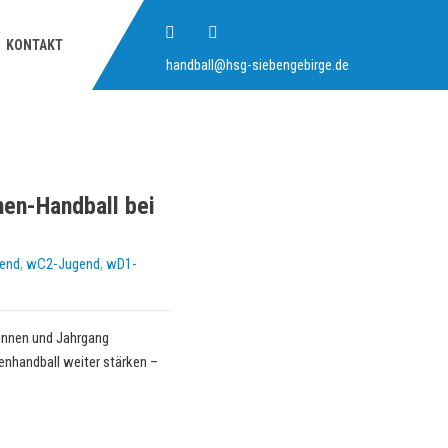
KONTAKT
handball@hsg-siebengebirge.de
en-Handball bei
end
,
wC2-Jugend
,
wD1-
rinnen und Jahrgang
nhandball weiter stärken –