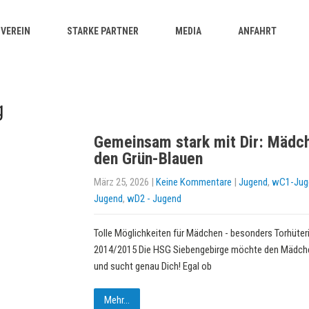
VEREIN
STARKE PARTNER
MEDIA
ANFAHRT
g
Gemeinsam stark mit Dir: Mädch
den Grün-Blauen
März 25, 2026
|
Keine Kommentare
|
Jugend
,
wC1-Jug
Jugend
,
wD2 - Jugend
Tolle Möglichkeiten für Mädchen - besonders Torhüte
2014/2015 Die HSG Siebengebirge möchte den Mädche
und sucht genau Dich! Egal ob
Mehr...