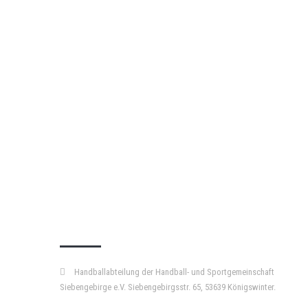
KURZPASS
Handballabteilung der Handball- und Sportgemeinschaft
Siebengebirge e.V. Siebengebirgsstr. 65, 53639 Königswinter.