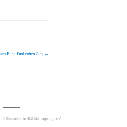
ises Bonn-Euskirchen-Sieg
→
KEMPA-PASS
Gesamtverein HSG Siebengebirge e.V.