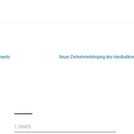
Abwehr
Neuer Zeitnehmerlehrgang des Handballkre
DOPPELPASS
1. DAMEN