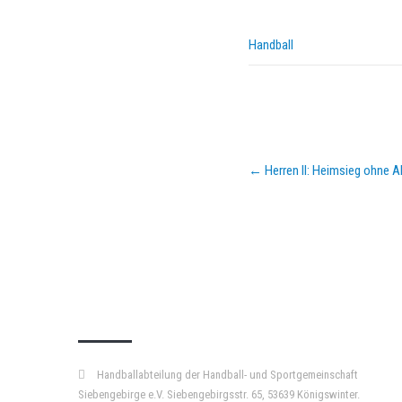
Handball
Post
←
Herren II: Heimsieg ohne 
navigation
KURZPASS
Handballabteilung der Handball- und Sportgemeinschaft
Siebengebirge e.V. Siebengebirgsstr. 65, 53639 Königswinter.