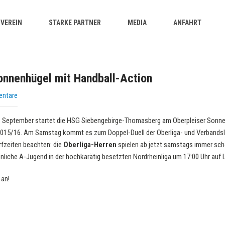
VEREIN
STARKE PARTNER
MEDIA
ANFAHRT
onnenhügel mit Handball-Action
entare
 September startet die HSG Siebengebirge-Thomasberg am Oberpleiser Sonne
 2015/16. Am Samstag kommt es zum Doppel-Duell der Oberliga- und Verbands
rfzeiten beachten: die
Oberliga-Herren
spielen ab jetzt samstags immer sc
nliche A-Jugend in der hochkarätig besetzten Nordrheinliga um 17:00 Uhr auf 
 an!