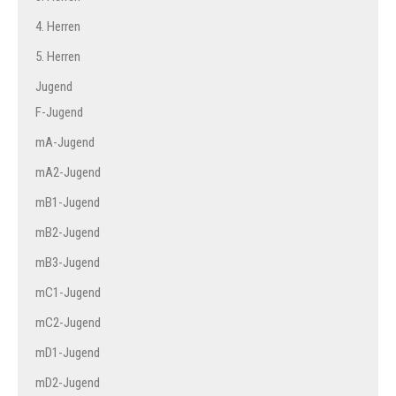
4. Herren
5. Herren
Jugend
F-Jugend
mA-Jugend
mA2-Jugend
mB1-Jugend
mB2-Jugend
mB3-Jugend
mC1-Jugend
mC2-Jugend
mD1-Jugend
mD2-Jugend