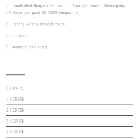
Handballabteilung der Handball- und Sportgemeinschaft Siebengebirge
e.V. Siebengebirgsstr. 65, 53639 Königswinter.
handball@hsg-siebengebirge.de
Impressum
Datenschutzerklärung
DOPPELPASS
1. DAMEN
1. HERREN
2. HERREN
3. HERREN
4. HERREN