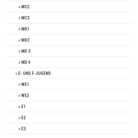
MC2
MC3
MD1
MD2
MD 3
MD 4
E- UND F-JUGEND
WE1
WE2
E1
E2
E3