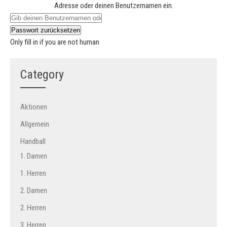
Adresse oder deinen Benutzernamen ein.
Only fill in if you are not human
Category
Aktionen
Allgemein
Handball
1. Damen
1. Herren
2. Damen
2. Herren
3. Herren