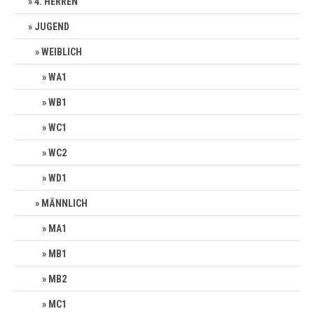
4. HERREN
JUGEND
WEIBLICH
WA1
WB1
WC1
WC2
WD1
MÄNNLICH
MA1
MB1
MB2
MC1