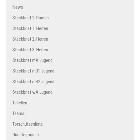
News
Steckbrief 1. Damen
Steckbrief 1. Herren
Steckbrief 2. Herren
Steckbrief 3. Herren
Steckbrief mA Jugend
Steckbrief mB1 Jugend
Steckbrief mB2 Jugend
Steckbrief wA Jugend
Tabellen
Teams
Torschützenliste
Uncategorised