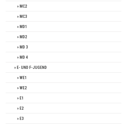
MC2
MC3
MD1
MD2
MD 3
MD 4
E- UND F-JUGEND
WE1
WE2
E1
E2
E3