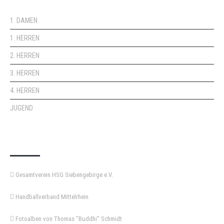
1. DAMEN
1. HERREN
2. HERREN
3. HERREN
4. HERREN
JUGEND
KEMPA-PASS
Gesamtverein HSG Siebengebirge e.V.
Handballverband Mittelrhein
Fotoalben von Thomas "Buddhi" Schmidt