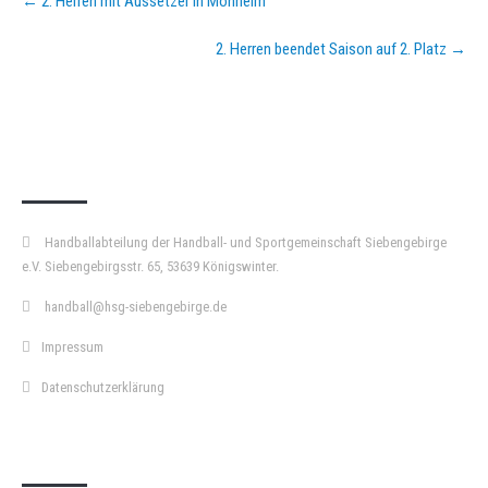
←
2. Herren mit Aussetzer in Monheim
navigation
2. Herren beendet Saison auf 2. Platz
→
KURZPASS
Handballabteilung der Handball- und Sportgemeinschaft Siebengebirge
e.V. Siebengebirgsstr. 65, 53639 Königswinter.
handball@hsg-siebengebirge.de
Impressum
Datenschutzerklärung
DOPPELPASS