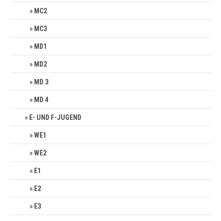
MC2
MC3
MD1
MD2
MD 3
MD 4
E- UND F-JUGEND
WE1
WE2
E1
E2
E3