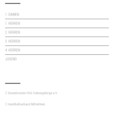
1. DAMEN
1. HERREN
2. HERREN
3. HERREN
4. HERREN
JUGEND
KEMPA-PASS
Gesamtverein HSG Siebengebirge e.V.
Handballverband Mittelrhein