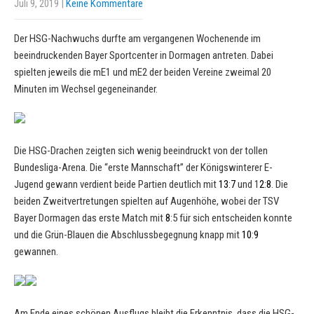
Juli 9, 2019
|
Keine Kommentare
Der HSG-Nachwuchs durfte am vergangenen Wochenende im
beeindruckenden Bayer Sportcenter in Dormagen antreten. Dabei
spielten jeweils die mE1 und mE2 der beiden Vereine zweimal 20
Minuten im Wechsel gegeneinander.
Die HSG-Drachen zeigten sich wenig beeindruckt von der tollen
Bundesliga-Arena. Die “erste Mannschaft” der Königswinterer E-
Jugend gewann verdient beide Partien deutlich mit
13
:
7
und 1
2
:
8
. Die
beiden Zweitvertretungen spielten auf Augenhöhe, wobei der TSV
Bayer Dormagen das erste Match mit
8
:5 für sich entscheiden konnte
und die Grün-Blauen die Abschlussbegegnung knapp mit
10
:
9
gewannen.
Am Ende eines schönen Ausflugs bleibt die Erkenntnis, dass die HSG-