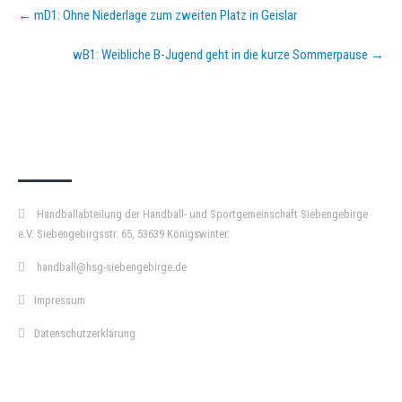
Post
←
mD1: Ohne Niederlage zum zweiten Platz in Geislar
navigation
wB1: Weibliche B-Jugend geht in die kurze Sommerpause
→
KURZPASS
Handballabteilung der Handball- und Sportgemeinschaft Siebengebirge
e.V. Siebengebirgsstr. 65, 53639 Königswinter.
handball@hsg-siebengebirge.de
Impressum
Datenschutzerklärung
DOPPELPASS