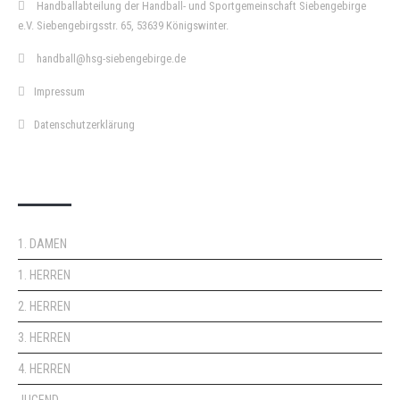
Handballabteilung der Handball- und Sportgemeinschaft Siebengebirge
e.V. Siebengebirgsstr. 65, 53639 Königswinter.
handball@hsg-siebengebirge.de
Impressum
Datenschutzerklärung
DOPPELPASS
1. DAMEN
1. HERREN
2. HERREN
3. HERREN
4. HERREN