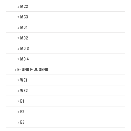
MC2
MC3
MD1
MD2
MD 3
MD 4
E- UND F-JUGEND
WE1
WE2
E1
E2
E3