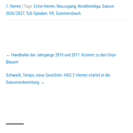
1. Herren
| Tags:
Erste Herren
,
Neuzugang
,
Nordrheinliga
,
Saison
2026/2027
,
TuS Opladen
,
VfL Gummersbach
Post
←
Handballer der Jahrgänge 2010 und 2011: Kommt zu den Grün-
navigation
Blauen!
Schweiß, Tempo, neue Gesichter: HSG 3. Herren startet in die
Saisonvorbereitung
→
KURZPASS