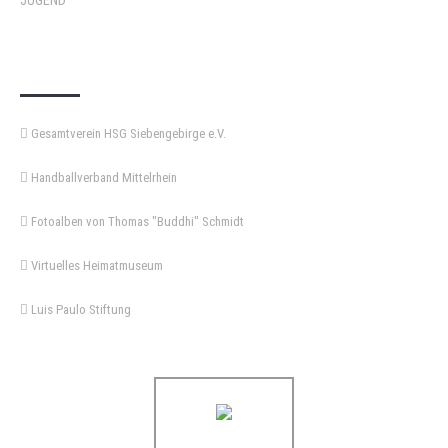
JUGEND
KEMPA-PASS
Gesamtverein HSG Siebengebirge e.V.
Handballverband Mittelrhein
Fotoalben von Thomas "Buddhi" Schmidt
Virtuelles Heimatmuseum
Luis Paulo Stiftung