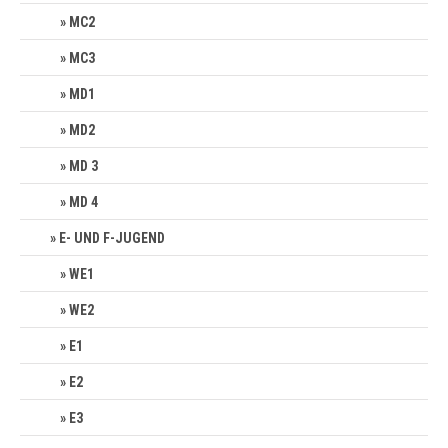
MC2
MC3
MD1
MD2
MD 3
MD 4
E- UND F-JUGEND
WE1
WE2
E1
E2
E3