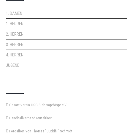
1. DAMEN
1. HERREN
2. HERREN
3. HERREN
4. HERREN
JUGEND
KEMPA-PASS
Gesamtverein HSG Siebengebirge e.V.
Handballverband Mittelrhein
Fotoalben von Thomas "Buddhi" Schmidt