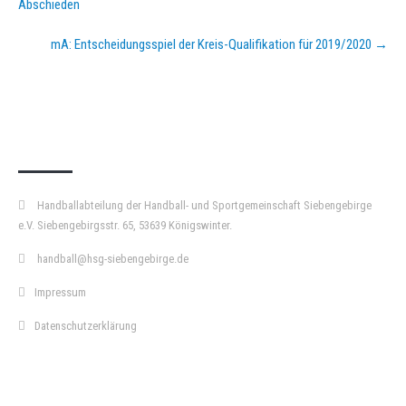
Abschieden
mA: Entscheidungsspiel der Kreis-Qualifikation für 2019/2020
→
KURZPASS
Handballabteilung der Handball- und Sportgemeinschaft Siebengebirge
e.V. Siebengebirgsstr. 65, 53639 Königswinter.
handball@hsg-siebengebirge.de
Impressum
Datenschutzerklärung
DOPPELPASS