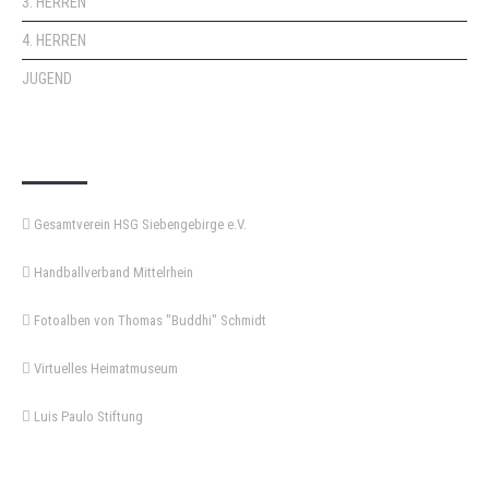
3. HERREN
4. HERREN
JUGEND
KEMPA-PASS
Gesamtverein HSG Siebengebirge e.V.
Handballverband Mittelrhein
Fotoalben von Thomas "Buddhi" Schmidt
Virtuelles Heimatmuseum
Luis Paulo Stiftung