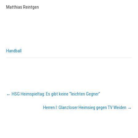
Matthias Reintgen
Handball
Post
←
HSG Heimspieltag: Es gibt keine “leichten Gegner”
navigation
Herren I: Glanzloser Heimsieg gegen TV Weiden
→