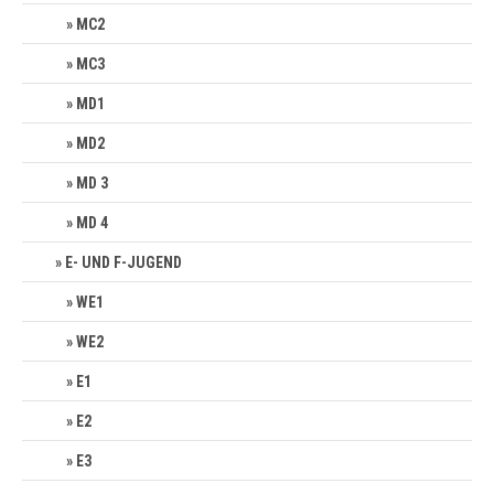
MC2
MC3
MD1
MD2
MD 3
MD 4
E- UND F-JUGEND
WE1
WE2
E1
E2
E3