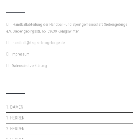
KURZPASS
Handballabteilung der Handball- und Sportgemeinschaft Siebengebirge
e.V. Siebengebirgsstr. 65, 53639 Königswinter.
handball@hsg-siebengebirge.de
Impressum
Datenschutzerklärung
DOPPELPASS
1. DAMEN
1. HERREN
2. HERREN