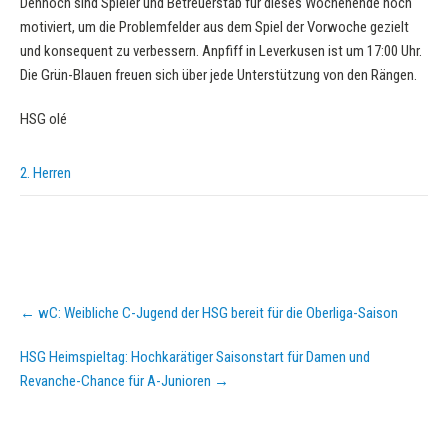
Dennoch sind Spieler und Betreuerstab für dieses Wochenende hoch
motiviert, um die Problemfelder aus dem Spiel der Vorwoche gezielt
und konsequent zu verbessern. Anpfiff in Leverkusen ist um 17:00 Uhr.
Die Grün-Blauen freuen sich über jede Unterstützung von den Rängen.
HSG olé
2. Herren
Post
←
wC: Weibliche C-Jugend der HSG bereit für die Oberliga-Saison
navigation
HSG Heimspieltag: Hochkarätiger Saisonstart für Damen und
Revanche-Chance für A-Junioren
→