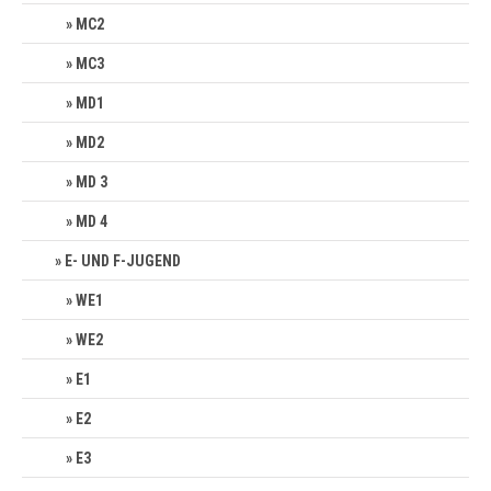
MC2
MC3
MD1
MD2
MD 3
MD 4
E- UND F-JUGEND
WE1
WE2
E1
E2
E3