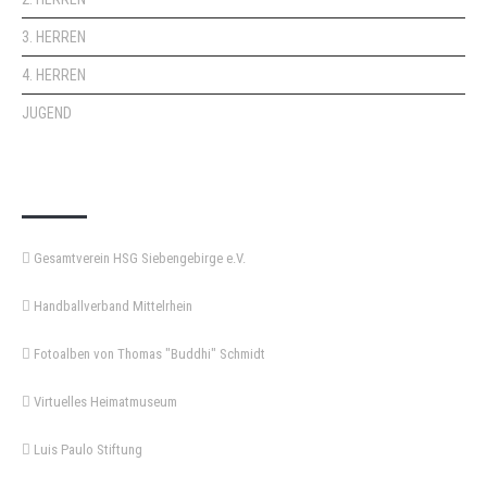
3. HERREN
4. HERREN
JUGEND
KEMPA-PASS
Gesamtverein HSG Siebengebirge e.V.
Handballverband Mittelrhein
Fotoalben von Thomas "Buddhi" Schmidt
Virtuelles Heimatmuseum
Luis Paulo Stiftung