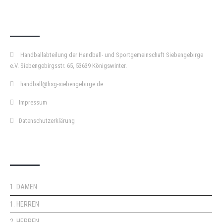
KURZPASS
Handballabteilung der Handball- und Sportgemeinschaft Siebengebirge
e.V. Siebengebirgsstr. 65, 53639 Königswinter.
handball@hsg-siebengebirge.de
Impressum
Datenschutzerklärung
DOPPELPASS
1. DAMEN
1. HERREN
2. HERREN