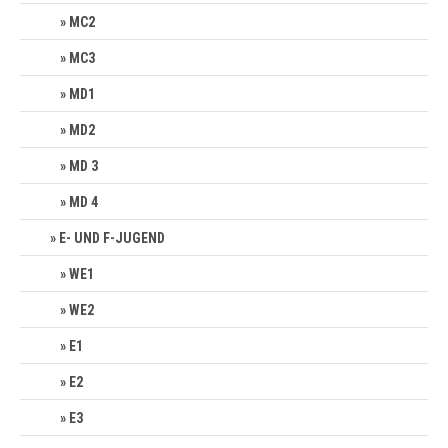
MC2
MC3
MD1
MD2
MD 3
MD 4
E- UND F-JUGEND
WE1
WE2
E1
E2
E3