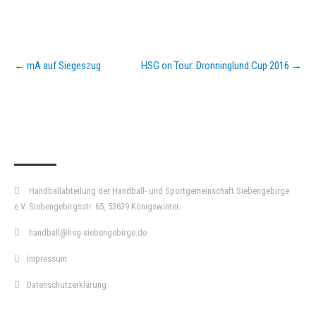
Post
←
mA auf Siegeszug
HSG on Tour: Dronninglund Cup 2016
→
navigation
KURZPASS
Handballabteilung der Handball- und Sportgemeinschaft Siebengebirge
e.V. Siebengebirgsstr. 65, 53639 Königswinter.
handball@hsg-siebengebirge.de
Impressum
Datenschutzerklärung