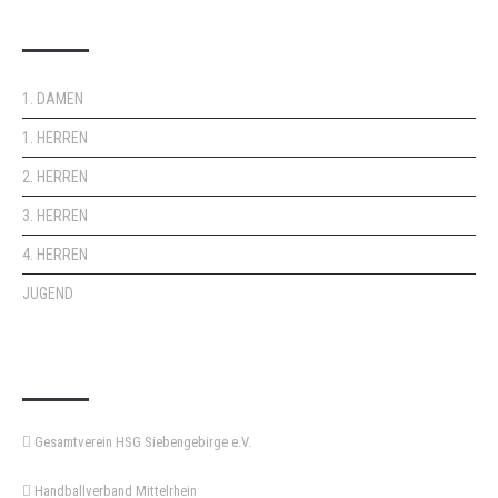
DOPPELPASS
1. DAMEN
1. HERREN
2. HERREN
3. HERREN
4. HERREN
JUGEND
KEMPA-PASS
Gesamtverein HSG Siebengebirge e.V.
Handballverband Mittelrhein