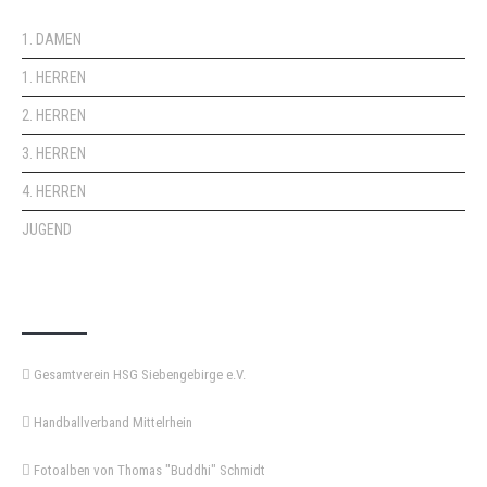
1. DAMEN
1. HERREN
2. HERREN
3. HERREN
4. HERREN
JUGEND
KEMPA-PASS
Gesamtverein HSG Siebengebirge e.V.
Handballverband Mittelrhein
Fotoalben von Thomas "Buddhi" Schmidt