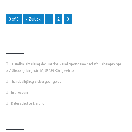
3 of 3
« Zurück
1
2
3
KURZPASS
Handballabteilung der Handball- und Sportgemeinschaft Siebengebirge
e.V. Siebengebirgsstr. 65, 53639 Königswinter.
handball@hsg-siebengebirge.de
Impressum
Datenschutzerklärung
DOPPELPASS