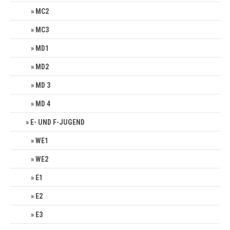
MC2
MC3
MD1
MD2
MD 3
MD 4
E- UND F-JUGEND
WE1
WE2
E1
E2
E3